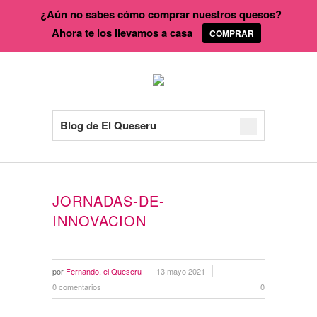
¿Aún no sabes cómo comprar nuestros quesos?
Ahora te los llevamos a casa
COMPRAR
Blog de El Queseru
JORNADAS-DE-
INNOVACION
por
Fernando, el Queseru
13 mayo 2021
0 comentarios
0