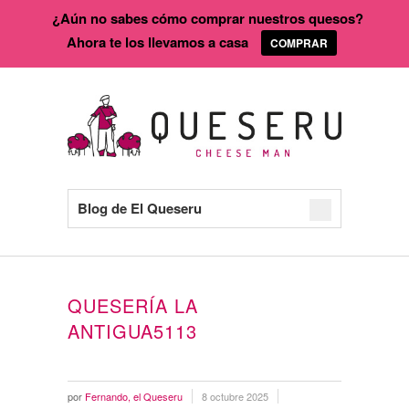
¿Aún no sabes cómo comprar nuestros quesos?
Ahora te los llevamos a casa
COMPRAR
Blog de El Queseru
QUESERÍA LA
ANTIGUA5113
por
Fernando, el Queseru
8 octubre 2025