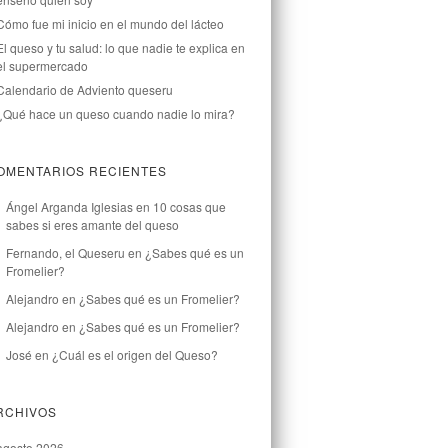
Cómo fue mi inicio en el mundo del lácteo
El queso y tu salud: lo que nadie te explica en
el supermercado
Calendario de Adviento queseru
¿Qué hace un queso cuando nadie lo mira?
OMENTARIOS RECIENTES
Ángel Arganda Iglesias
en
10 cosas que
sabes si eres amante del queso
Fernando, el Queseru
en
¿Sabes qué es un
Fromelier?
Alejandro
en
¿Sabes qué es un Fromelier?
Alejandro
en
¿Sabes qué es un Fromelier?
José
en
¿Cuál es el origen del Queso?
RCHIVOS
agosto 2026