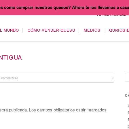
s cómo comprar nuestros quesos? Ahora te los llevamos a cas
EL MUNDO
CÓMO VENDER QUESU
MEDIOS
QURIOSI
NTIGUA
0 comentarios
0
C
será publicada.
Los campos obligatorios están marcados