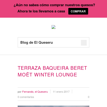
¿Aún no sabes cómo comprar nuestros quesos?
Ahora te los llevamos a casa
COMPRAR
Blog de El Queseru
TERRAZA BAQUEIRA BERET
MOËT WINTER LOUNGE
por
Fernando, el Queseru
11 enero 2017
0 comentarios
0