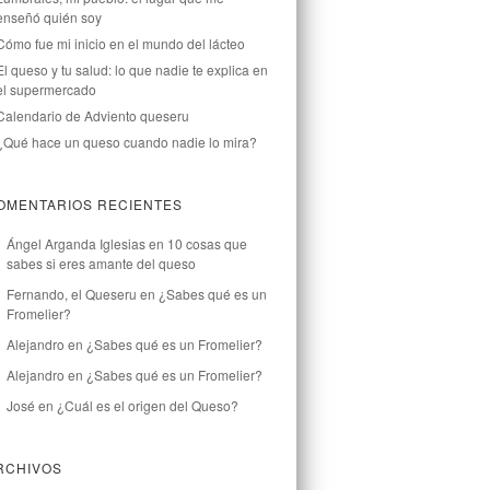
enseñó quién soy
Cómo fue mi inicio en el mundo del lácteo
El queso y tu salud: lo que nadie te explica en
el supermercado
Calendario de Adviento queseru
¿Qué hace un queso cuando nadie lo mira?
OMENTARIOS RECIENTES
Ángel Arganda Iglesias
en
10 cosas que
sabes si eres amante del queso
Fernando, el Queseru
en
¿Sabes qué es un
Fromelier?
Alejandro
en
¿Sabes qué es un Fromelier?
Alejandro
en
¿Sabes qué es un Fromelier?
José
en
¿Cuál es el origen del Queso?
RCHIVOS