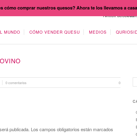
s cómo comprar nuestros quesos? Ahora te los llevamos a cas
EL MUNDO
CÓMO VENDER QUESU
MEDIOS
QURIOSI
OVINO
0 comentarios
0
C
será publicada.
Los campos obligatorios están marcados