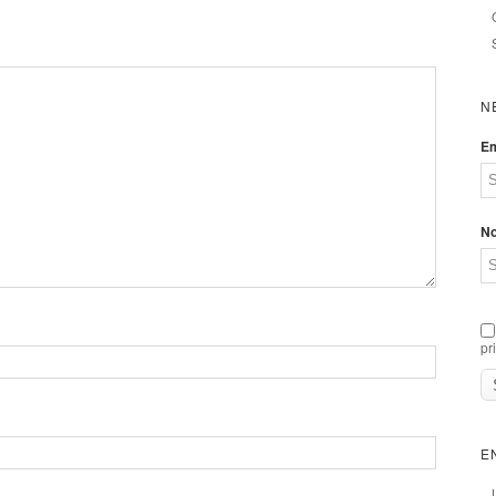
N
Em
N
pr
E