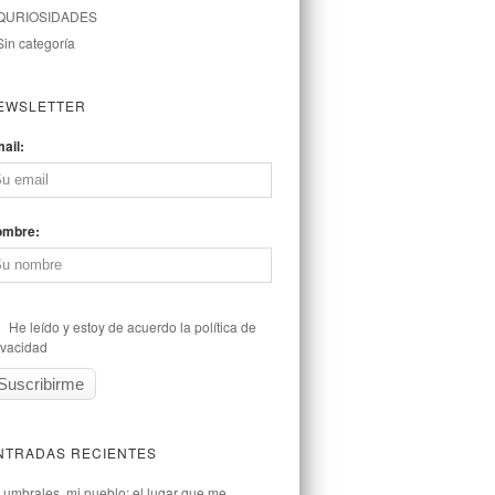
QURIOSIDADES
Sin categoría
EWSLETTER
ail:
ombre:
He leído y estoy de acuerdo la política de
ivacidad
NTRADAS RECIENTES
Lumbrales, mi pueblo: el lugar que me