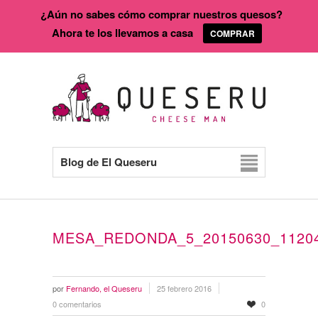
¿Aún no sabes cómo comprar nuestros quesos?
Ahora te los llevamos a casa
COMPRAR
Blog de El Queseru
MESA_REDONDA_5_20150630_1120
por
Fernando, el Queseru
25 febrero 2016
0 comentarios
0