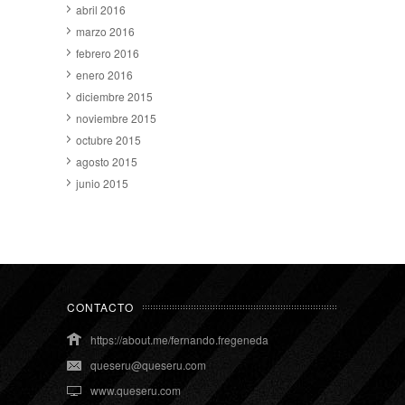
abril 2016
marzo 2016
febrero 2016
enero 2016
diciembre 2015
noviembre 2015
octubre 2015
agosto 2015
junio 2015
CONTACTO
https://about.me/fernando.fregeneda
queseru@queseru.com
www.queseru.com