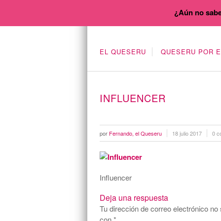
¿Aún no sabe
EL QUESERU
QUESERU POR 
INFLUENCER
por
Fernando, el Queseru
18 julio 2017
0 c
Influencer
Deja una respuesta
Tu dirección de correo electrónico no 
con
*