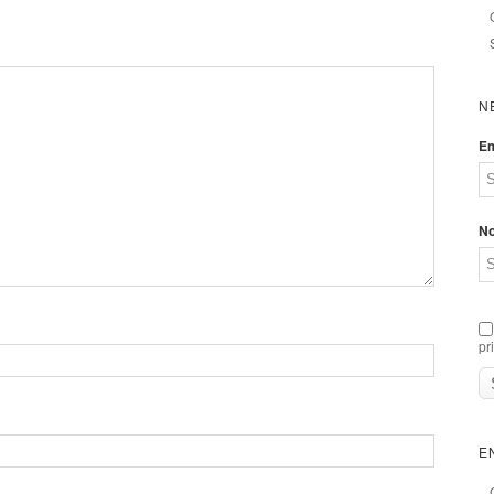
N
Em
N
pr
E