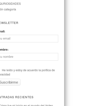
QURIOSIDADES
Sin categoría
EWSLETTER
ail:
ombre:
He leído y estoy de acuerdo la política de
ivacidad
NTRADAS RECIENTES
Cómo fue mi inicio en el mundo del lácteo