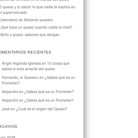
El queso y tu salud: lo que nadie te explica en
el supermercado
Calendario de Adviento queseru
¿Qué hace un queso cuando nadie lo mira?
Otoño y queso: sabores que abrigan
OMENTARIOS RECIENTES
Ángel Arganda Iglesias
en
10 cosas que
sabes si eres amante del queso
Fernando, el Queseru
en
¿Sabes qué es un
Fromelier?
Alejandro
en
¿Sabes qué es un Fromelier?
Alejandro
en
¿Sabes qué es un Fromelier?
José
en
¿Cuál es el origen del Queso?
RCHIVOS
julio 2026