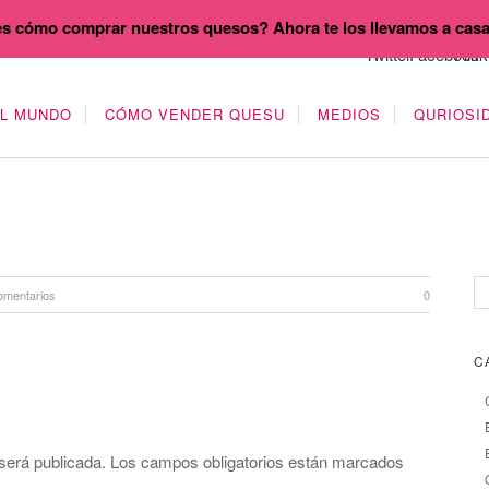
s cómo comprar nuestros quesos? Ahora te los llevamos a cas
EL MUNDO
CÓMO VENDER QUESU
MEDIOS
QURIOSI
omentarios
0
C
será publicada.
Los campos obligatorios están marcados