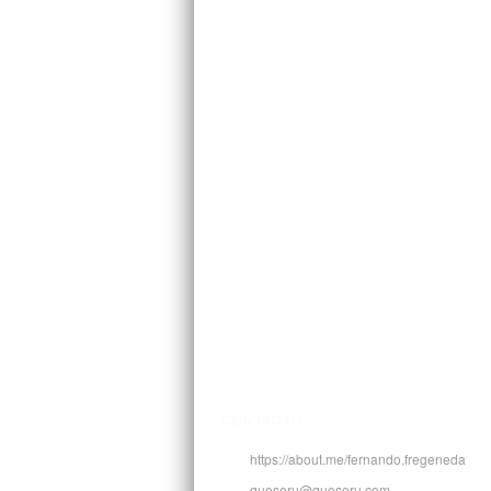
CONTACTO
https://about.me/fernando.fregeneda
queseru@queseru.com