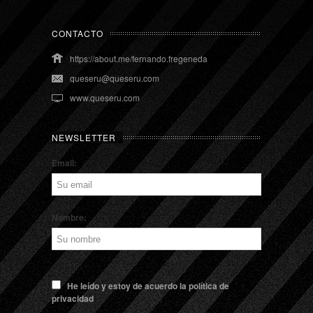
CONTACTO
https://about.me/fernando.fregeneda
queseru@queseru.com
www.queseru.com
NEWSLETTER
Email:
Nombre:
He leído y estoy de acuerdo la política de
privacidad