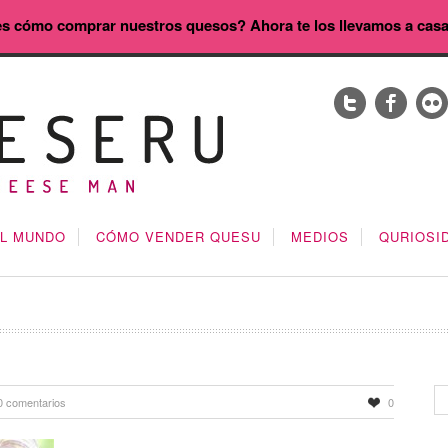
s cómo comprar nuestros quesos? Ahora te los llevamos a cas
EL MUNDO
CÓMO VENDER QUESU
MEDIOS
QURIOSI
0 comentarios
0