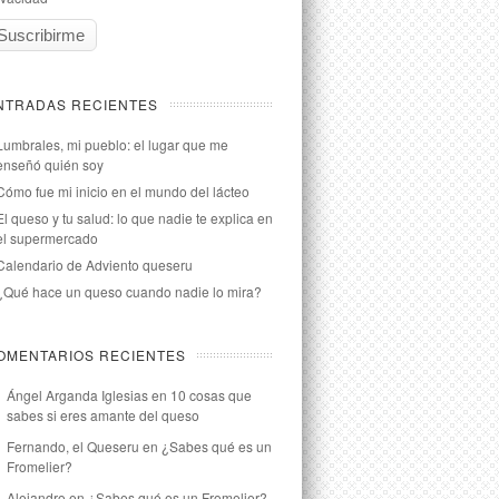
NTRADAS RECIENTES
Lumbrales, mi pueblo: el lugar que me
enseñó quién soy
Cómo fue mi inicio en el mundo del lácteo
El queso y tu salud: lo que nadie te explica en
el supermercado
Calendario de Adviento queseru
¿Qué hace un queso cuando nadie lo mira?
OMENTARIOS RECIENTES
Ángel Arganda Iglesias
en
10 cosas que
sabes si eres amante del queso
Fernando, el Queseru
en
¿Sabes qué es un
Fromelier?
Alejandro
en
¿Sabes qué es un Fromelier?