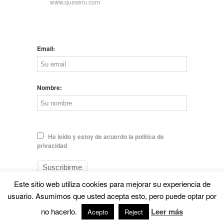
www.queseru.com
NEWSLETTER
Email:
Nombre:
He leído y estoy de acuerdo la política de
privacidad
Este sitio web utiliza cookies para mejorar su experiencia de
usuario. Asumimos que usted acepta esto, pero puede optar por
no hacerlo.
Leer más
© EL QUESERU. Cheese Man |
Aviso legal
Acepto
Reject