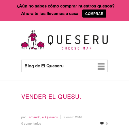
¿Aún no sabes cómo comprar nuestros quesos?
Ahora te los llevamos a casa
COMPRAR
Blog de El Queseru
VENDER EL QUESU.
por
Fernando, el Queseru
9 enero 2016
0 comentarios
0