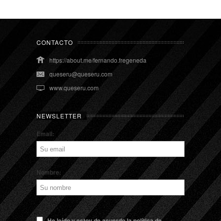
CONTACTO
https://about.me/fernando.fregeneda
queseru@queseru.com
www.queseru.com
NEWSLETTER
Email:
Nombre:
He leído y estoy de acuerdo la política de