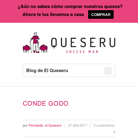
¿Aún no sabes cómo comprar nuestros quesos?
Ahora te los llevamos a casa
COMPRAR
Blog de El Queseru
CONDE GODO
por
Fernando, el Queseru
27 abril 2017
0 comentarios
0