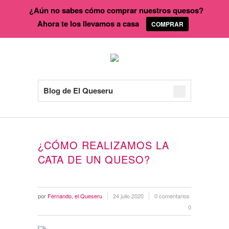
¿Aún no sabes cómo comprar nuestros quesos?
Ahora te los llevamos a casa
COMPRAR
Blog de El Queseru
¿CÓMO REALIZAMOS LA
CATA DE UN QUESO?
por
Fernando, el Queseru
24 julio 2020
0 comentarios
0