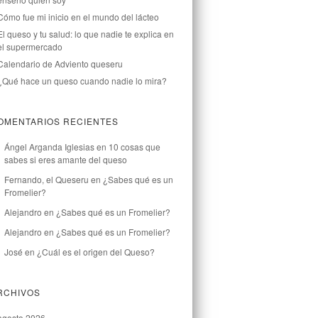
Cómo fue mi inicio en el mundo del lácteo
El queso y tu salud: lo que nadie te explica en
el supermercado
Calendario de Adviento queseru
¿Qué hace un queso cuando nadie lo mira?
OMENTARIOS RECIENTES
Ángel Arganda Iglesias
en
10 cosas que
sabes si eres amante del queso
Fernando, el Queseru
en
¿Sabes qué es un
Fromelier?
Alejandro
en
¿Sabes qué es un Fromelier?
Alejandro
en
¿Sabes qué es un Fromelier?
José
en
¿Cuál es el origen del Queso?
RCHIVOS
agosto 2026