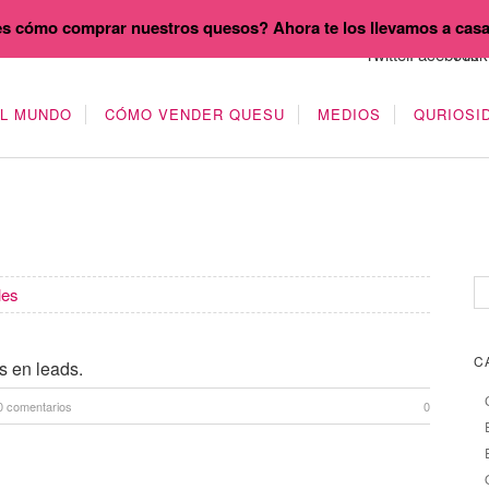
s cómo comprar nuestros quesos? Ahora te los llevamos a cas
EL MUNDO
CÓMO VENDER QUESU
MEDIOS
QURIOSI
les
C
s en leads.
0 comentarios
0