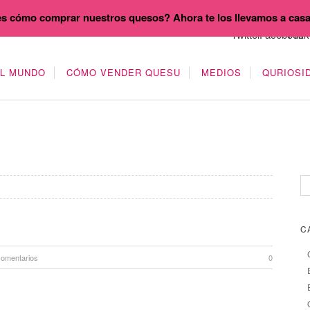
s cómo comprar nuestros quesos? Ahora te los llevamos a cas
EL MUNDO
CÓMO VENDER QUESU
MEDIOS
QURIOSI
C
comentarios
0