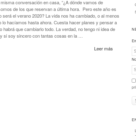
a misma conversación en casa, “¿A dónde vamos de
omos de los que reservan a última hora. Pero este año es
mo será el verano 2020? La vida nos ha cambiado, o al menos
lo hacíamos hasta ahora. Cuesta hacer planes y pensar a
go habrá que cambiarlo todo. La verdad, no tengo ni idea de
N
 y si soy sincero con tantas cosas en la …
Em
Leer más
No
pr
E