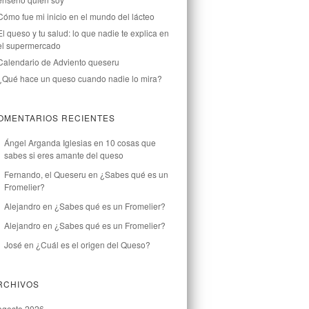
Cómo fue mi inicio en el mundo del lácteo
El queso y tu salud: lo que nadie te explica en
el supermercado
Calendario de Adviento queseru
¿Qué hace un queso cuando nadie lo mira?
OMENTARIOS RECIENTES
Ángel Arganda Iglesias
en
10 cosas que
sabes si eres amante del queso
Fernando, el Queseru
en
¿Sabes qué es un
Fromelier?
Alejandro
en
¿Sabes qué es un Fromelier?
Alejandro
en
¿Sabes qué es un Fromelier?
José
en
¿Cuál es el origen del Queso?
RCHIVOS
agosto 2026