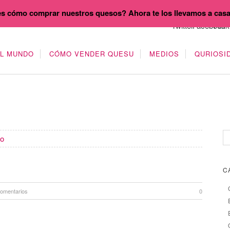
s cómo comprar nuestros quesos? Ahora te los llevamos a cas
EL MUNDO
CÓMO VENDER QUESU
MEDIOS
QURIOSI
no
C
comentarios
0