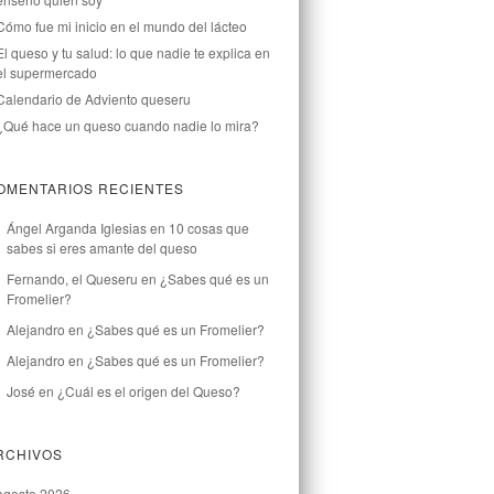
Cómo fue mi inicio en el mundo del lácteo
El queso y tu salud: lo que nadie te explica en
el supermercado
Calendario de Adviento queseru
¿Qué hace un queso cuando nadie lo mira?
OMENTARIOS RECIENTES
Ángel Arganda Iglesias
en
10 cosas que
sabes si eres amante del queso
Fernando, el Queseru
en
¿Sabes qué es un
Fromelier?
Alejandro
en
¿Sabes qué es un Fromelier?
Alejandro
en
¿Sabes qué es un Fromelier?
José
en
¿Cuál es el origen del Queso?
RCHIVOS
agosto 2026