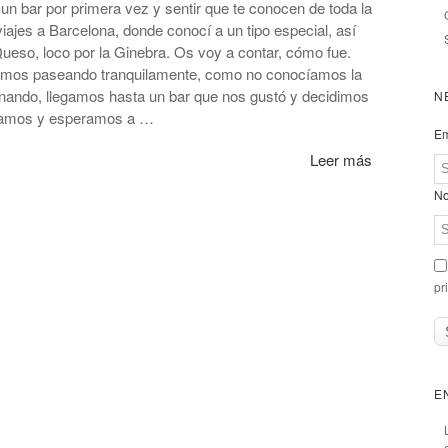
un bar por primera vez y sentir que te conocen de toda la
viajes a Barcelona, donde conocí a un tipo especial, así
ueso, loco por la Ginebra. Os voy a contar, cómo fue.
bamos paseando tranquilamente, como no conocíamos la
nando, llegamos hasta un bar que nos gustó y decidimos
N
ntamos y esperamos a …
Em
Leer más
No
pr
E