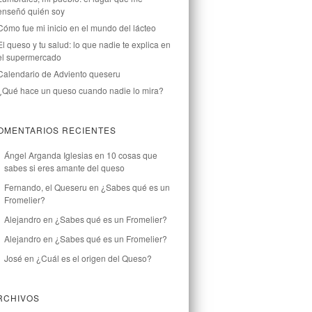
enseñó quién soy
Cómo fue mi inicio en el mundo del lácteo
El queso y tu salud: lo que nadie te explica en
el supermercado
Calendario de Adviento queseru
¿Qué hace un queso cuando nadie lo mira?
OMENTARIOS RECIENTES
Ángel Arganda Iglesias
en
10 cosas que
sabes si eres amante del queso
Fernando, el Queseru
en
¿Sabes qué es un
Fromelier?
Alejandro
en
¿Sabes qué es un Fromelier?
Alejandro
en
¿Sabes qué es un Fromelier?
José
en
¿Cuál es el origen del Queso?
RCHIVOS