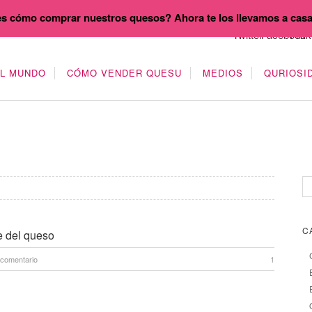
s cómo comprar nuestros quesos? Ahora te los llevamos a cas
EL MUNDO
CÓMO VENDER QUESU
MEDIOS
QURIOSI
C
e del queso
 comentario
1