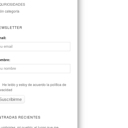
QURIOSIDADES
Sin categoría
EWSLETTER
ail:
ombre:
He leído y estoy de acuerdo la política de
ivacidad
NTRADAS RECIENTES
Lumbrales, mi pueblo: el lugar que me