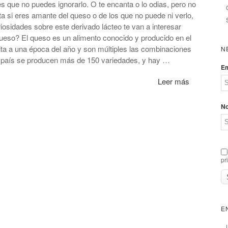
es que no puedes ignorarlo. O te encanta o lo odias, pero no
ta si eres amante del queso o de los que no puede ni verlo,
osidades sobre este derivado lácteo te van a interesar
o? El queso es un alimento conocido y producido en el
ta a una época del año y son múltiples las combinaciones
N
 país se producen más de 150 variedades, y hay …
Em
Leer más
N
pr
E