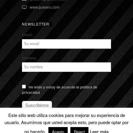
www.queseru.com
NEWSLETTER
Email:
Nombre:
He leído y estoy de acuerdo la política de
privacidad
Este sitio web utiliza cookies para mejorar su experiencia de
usuario. Asumimos que usted acepta esto, pero puede optar por
© EL QUESERU. Cheese Man |
Aviso legal
no hacerlo.
Leer más
Acepto
Reject