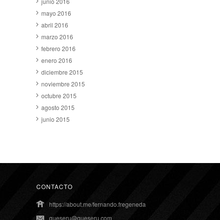
junio 2016
mayo 2016
abril 2016
marzo 2016
febrero 2016
enero 2016
diciembre 2015
noviembre 2015
octubre 2015
agosto 2015
junio 2015
CONTACTO
https://about.me/fernando.fregeneda
queseru@queseru.com