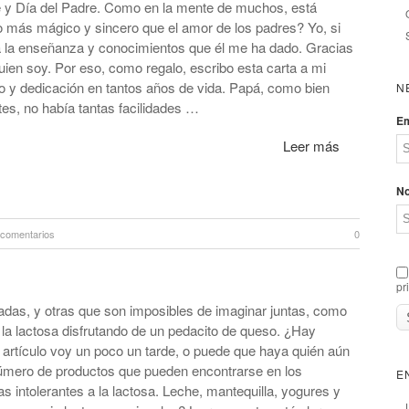
 y Día del Padre. Como en la mente de muchos, está
o más mágico y sincero que el amor de los padres? Yo, si
a la enseñanza y conocimientos que él me ha dado. Gracias
ien soy. Por eso, como regalo, escribo esta carta a mi
o y dedicación en tantos años de vida. Papá, como bien
N
tes, no había tantas facilidades …
Em
Leer más
N
 comentarios
0
pr
das, y otras que son imposibles de imaginar juntas, como
 la lactosa disfrutando de un pedacito de queso. ¿Hay
artículo voy un poco un tarde, o puede que haya quién aún
úmero de productos que pueden encontrarse en los
E
 intolerantes a la lactosa. Leche, mantequilla, yogures y