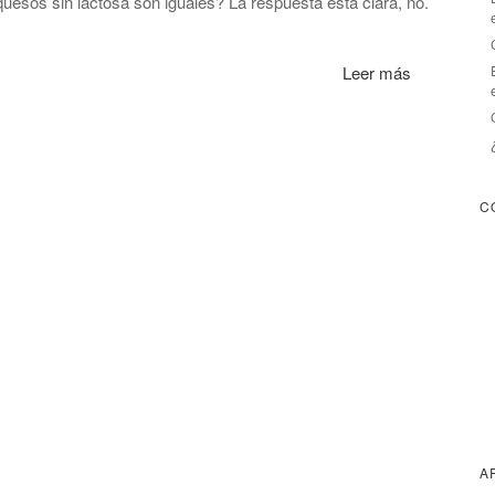
uesos sin lactosa son iguales? La respuesta está clara, no.
Leer más
C
A