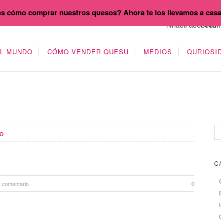
s cómo comprar nuestros quesos? Ahora te los llevamos a cas
EL MUNDO
CÓMO VENDER QUESU
MEDIOS
QURIOSI
o
C
1 comentario
0