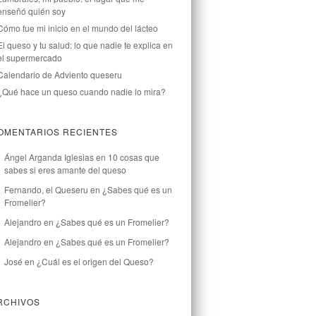
enseñó quién soy
Cómo fue mi inicio en el mundo del lácteo
El queso y tu salud: lo que nadie te explica en
el supermercado
Calendario de Adviento queseru
¿Qué hace un queso cuando nadie lo mira?
OMENTARIOS RECIENTES
Ángel Arganda Iglesias
en
10 cosas que
sabes si eres amante del queso
Fernando, el Queseru
en
¿Sabes qué es un
Fromelier?
Alejandro
en
¿Sabes qué es un Fromelier?
Alejandro
en
¿Sabes qué es un Fromelier?
José
en
¿Cuál es el origen del Queso?
RCHIVOS