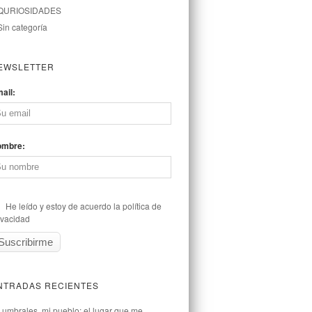
QURIOSIDADES
Sin categoría
EWSLETTER
ail:
ombre:
He leído y estoy de acuerdo la política de
ivacidad
NTRADAS RECIENTES
Lumbrales, mi pueblo: el lugar que me