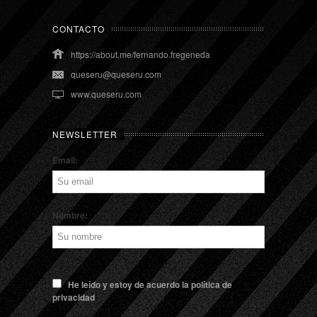
CONTACTO
https://about.me/fernando.fregeneda
queseru@queseru.com
www.queseru.com
NEWSLETTER
Email:
Nombre:
He leído y estoy de acuerdo la política de
privacidad