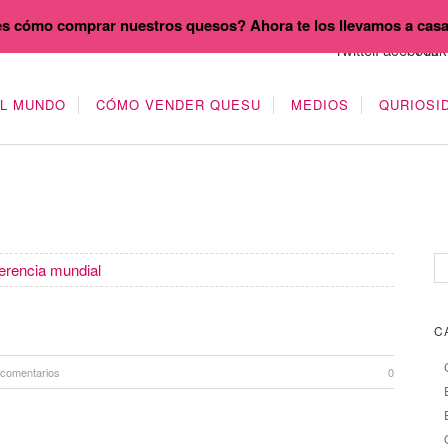
s cómo comprar nuestros quesos? Ahora te los llevamos a cas
EL MUNDO
CÓMO VENDER QUESU
MEDIOS
QURIOSI
erencia mundial
C
 comentarios
0