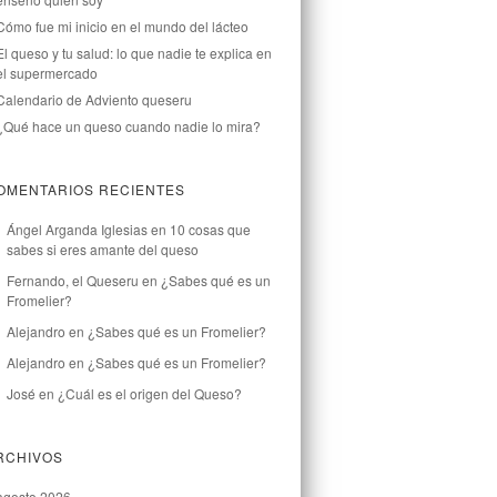
Cómo fue mi inicio en el mundo del lácteo
El queso y tu salud: lo que nadie te explica en
el supermercado
Calendario de Adviento queseru
¿Qué hace un queso cuando nadie lo mira?
OMENTARIOS RECIENTES
Ángel Arganda Iglesias
en
10 cosas que
sabes si eres amante del queso
Fernando, el Queseru
en
¿Sabes qué es un
Fromelier?
Alejandro
en
¿Sabes qué es un Fromelier?
Alejandro
en
¿Sabes qué es un Fromelier?
José
en
¿Cuál es el origen del Queso?
RCHIVOS
agosto 2026