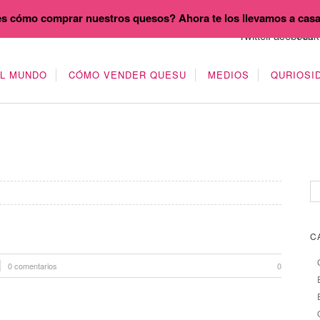
s cómo comprar nuestros quesos? Ahora te los llevamos a cas
EL MUNDO
CÓMO VENDER QUESU
MEDIOS
QURIOSI
C
0 comentarios
0