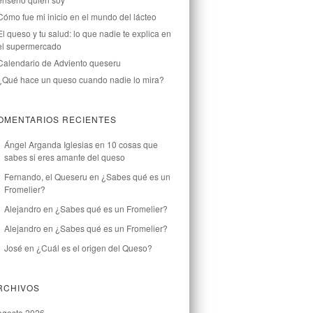
Cómo fue mi inicio en el mundo del lácteo
El queso y tu salud: lo que nadie te explica en
el supermercado
Calendario de Adviento queseru
¿Qué hace un queso cuando nadie lo mira?
OMENTARIOS RECIENTES
Ángel Arganda Iglesias
en
10 cosas que
sabes si eres amante del queso
Fernando, el Queseru
en
¿Sabes qué es un
Fromelier?
Alejandro
en
¿Sabes qué es un Fromelier?
Alejandro
en
¿Sabes qué es un Fromelier?
José
en
¿Cuál es el origen del Queso?
RCHIVOS
agosto 2026