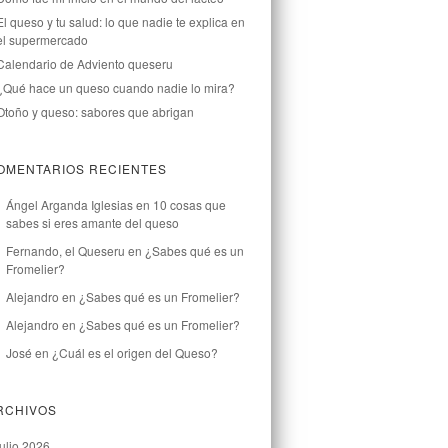
El queso y tu salud: lo que nadie te explica en
el supermercado
Calendario de Adviento queseru
¿Qué hace un queso cuando nadie lo mira?
Otoño y queso: sabores que abrigan
OMENTARIOS RECIENTES
Ángel Arganda Iglesias
en
10 cosas que
sabes si eres amante del queso
Fernando, el Queseru
en
¿Sabes qué es un
Fromelier?
Alejandro
en
¿Sabes qué es un Fromelier?
Alejandro
en
¿Sabes qué es un Fromelier?
José
en
¿Cuál es el origen del Queso?
RCHIVOS
julio 2026