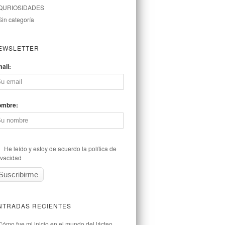
QURIOSIDADES
Sin categoría
EWSLETTER
ail:
ombre:
He leído y estoy de acuerdo la política de
ivacidad
NTRADAS RECIENTES
Cómo fue mi inicio en el mundo del lácteo