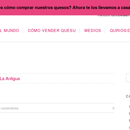
s cómo comprar nuestros quesos? Ahora te los llevamos a cas
EL MUNDO
CÓMO VENDER QUESU
MEDIOS
QURIOSI
La Antigua
C
0 comentarios
0