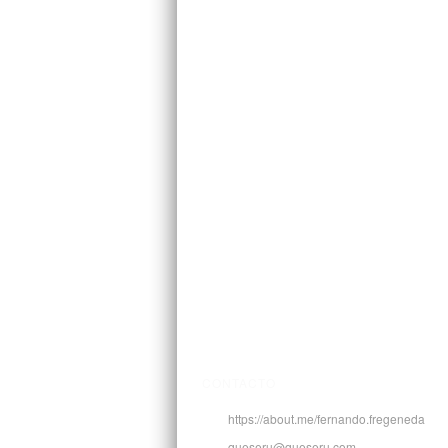
CONTACTO
https://about.me/fernando.fregeneda
queseru@queseru.com