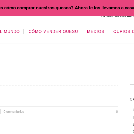
s cómo comprar nuestros quesos? Ahora te los llevamos a cas
EL MUNDO
CÓMO VENDER QUESU
MEDIOS
QURIOSI
C
0 comentarios
0