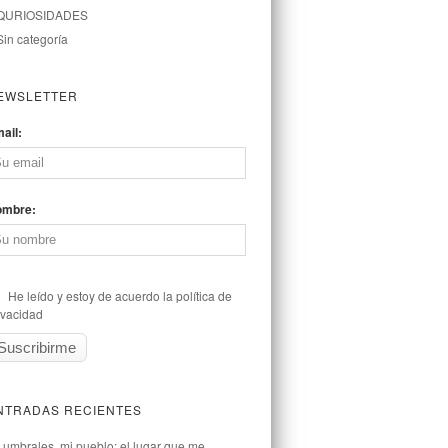
QURIOSIDADES
Sin categoría
EWSLETTER
ail:
ombre:
He leído y estoy de acuerdo la política de
ivacidad
NTRADAS RECIENTES
Lumbrales, mi pueblo: el lugar que me