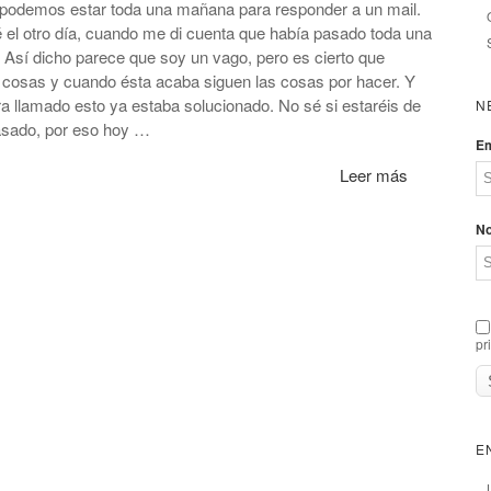
o podemos estar toda una mañana para responder a un mail.
ué el otro día, cuando me di cuenta que había pasado toda una
 Así dicho parece que soy un vago, pero es cierto que
cosas y cuando ésta acaba siguen las cosas por hacer. Y
era llamado esto ya estaba solucionado. No sé si estaréis de
N
asado, por eso hoy …
Em
Leer más
N
pr
E