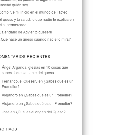
enseñó quién soy
Cómo fue mi inicio en el mundo del lácteo
El queso y tu salud: lo que nadie te explica en
el supermercado
Calendario de Adviento queseru
¿Qué hace un queso cuando nadie lo mira?
OMENTARIOS RECIENTES
Ángel Arganda Iglesias
en
10 cosas que
sabes si eres amante del queso
Fernando, el Queseru
en
¿Sabes qué es un
Fromelier?
Alejandro
en
¿Sabes qué es un Fromelier?
Alejandro
en
¿Sabes qué es un Fromelier?
José
en
¿Cuál es el origen del Queso?
RCHIVOS