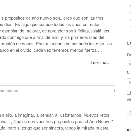
is propósitos de año nuevo son.. creo que son las tres
 días. Es algo que sucede todos los años por estas
cambiar, de mejorar, de aprender son infinitas, ¡ojalá nos
rdo conmigo que a final de año, y los primeros días del
 montón de cosas. Eso sí, según van pasando los días, los
N
ando en el olvido, cada vez tenemos menos fuerza …
Em
Leer más
No
 comentarios
1
pr
a ello, a imaginar, a pensar, a ilusionarnos. Nuevos retos,
oñar. ¿Cuáles son vuestros propósitos para el Año Nuevo?
o, pero si tengo que ser sincero, tengo la mirada puesta
E