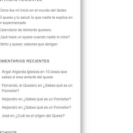
Cómo fue mi inicio en el mundo del lácteo
El queso y tu salud: lo que nadie te explica en
el supermercado
Calendario de Adviento queseru
¿Qué hace un queso cuando nadie lo mira?
Otoño y queso: sabores que abrigan
OMENTARIOS RECIENTES
Ángel Arganda Iglesias
en
10 cosas que
sabes si eres amante del queso
Fernando, el Queseru
en
¿Sabes qué es un
Fromelier?
Alejandro
en
¿Sabes qué es un Fromelier?
Alejandro
en
¿Sabes qué es un Fromelier?
José
en
¿Cuál es el origen del Queso?
RCHIVOS