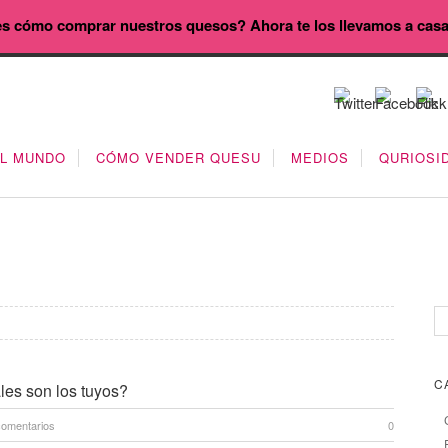
s cómo comprar nuestros quesos? Ahora te los llevamos a cas
EL MUNDO
CÓMO VENDER QUESU
MEDIOS
QURIOSI
C
les son los tuyos?
comentarios
0