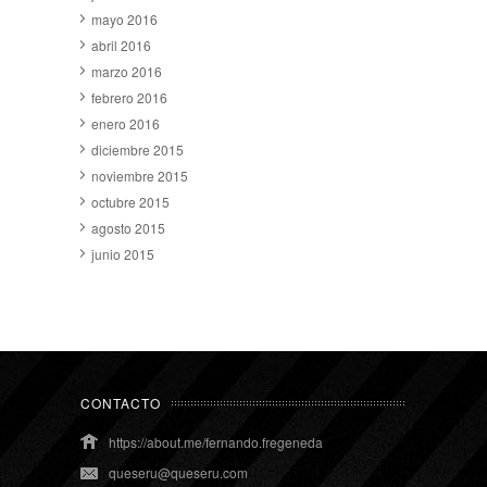
mayo 2016
abril 2016
marzo 2016
febrero 2016
enero 2016
diciembre 2015
noviembre 2015
octubre 2015
agosto 2015
junio 2015
CONTACTO
https://about.me/fernando.fregeneda
queseru@queseru.com