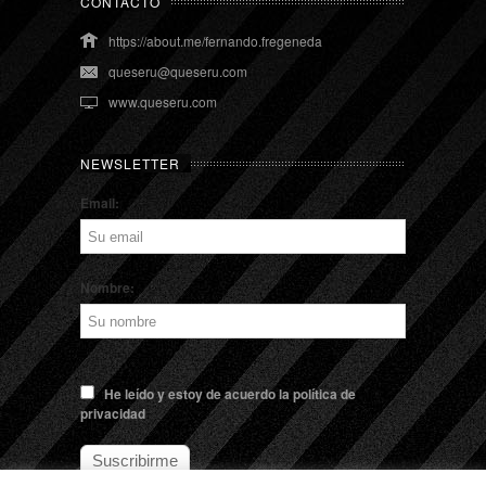
CONTACTO
https://about.me/fernando.fregeneda
queseru@queseru.com
www.queseru.com
NEWSLETTER
Email:
Nombre:
He leído y estoy de acuerdo la política de
privacidad