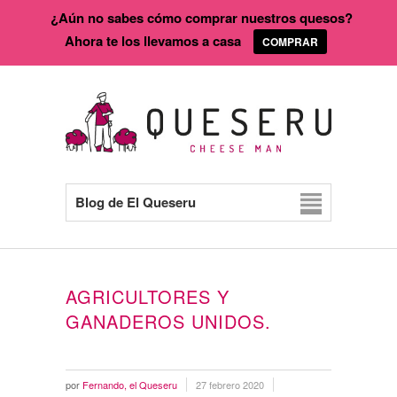
¿Aún no sabes cómo comprar nuestros quesos?
Ahora te los llevamos a casa
COMPRAR
Blog de El Queseru
AGRICULTORES Y
GANADEROS UNIDOS.
por
Fernando, el Queseru
27 febrero 2020