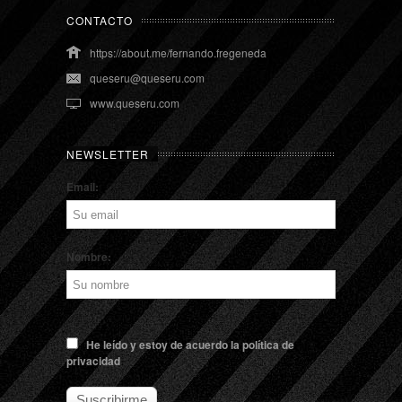
CONTACTO
https://about.me/fernando.fregeneda
queseru@queseru.com
www.queseru.com
NEWSLETTER
Email:
Nombre:
He leído y estoy de acuerdo la política de
privacidad