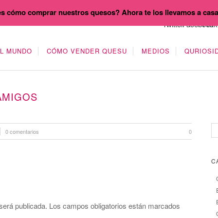
s cómo comprar nuestros quesos? Ahora te los llevamos a cas
EL MUNDO
CÓMO VENDER QUESU
MEDIOS
QURIOSI
AMIGOS
0 comentarios
0
C
será publicada.
Los campos obligatorios están marcados