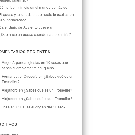
Cómo fue mi inicio en el mundo del lácteo
El queso y tu salud: lo que nadie te explica en
el supermercado
Calendario de Adviento queseru
¿Qué hace un queso cuando nadie lo mira?
OMENTARIOS RECIENTES
Ángel Arganda Iglesias
en
10 cosas que
sabes si eres amante del queso
Fernando, el Queseru
en
¿Sabes qué es un
Fromelier?
Alejandro
en
¿Sabes qué es un Fromelier?
Alejandro
en
¿Sabes qué es un Fromelier?
José
en
¿Cuál es el origen del Queso?
RCHIVOS
agosto 2026