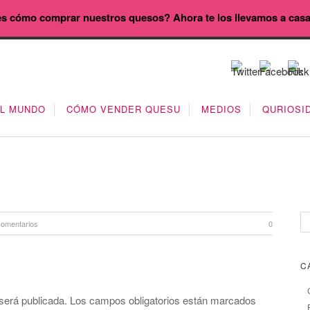
s cómo comprar nuestros quesos? Ahora te los llevamos a cas
EL MUNDO
CÓMO VENDER QUESU
MEDIOS
QURIOSI
comentarios
0
C
será publicada.
Los campos obligatorios están marcados