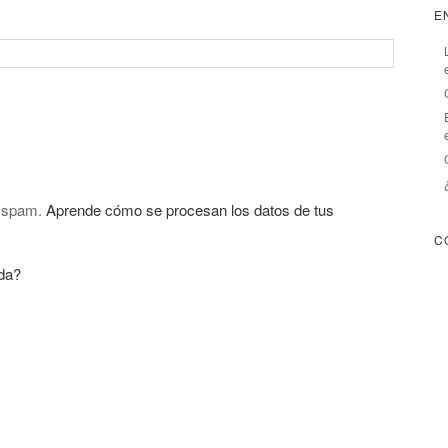
E
l spam.
Aprende cómo se procesan los datos de tus
C
da?