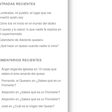
NTRADAS RECIENTES
Lumbrales, mi pueblo: el lugar que me
enseñó quién soy
Cómo fue mi inicio en el mundo del lácteo
El queso y tu salud: lo que nadie te explica en
el supermercado
Calendario de Adviento queseru
¿Qué hace un queso cuando nadie lo mira?
OMENTARIOS RECIENTES
Ángel Arganda Iglesias
en
10 cosas que
sabes si eres amante del queso
Fernando, el Queseru
en
¿Sabes qué es un
Fromelier?
Alejandro
en
¿Sabes qué es un Fromelier?
Alejandro
en
¿Sabes qué es un Fromelier?
José
en
¿Cuál es el origen del Queso?