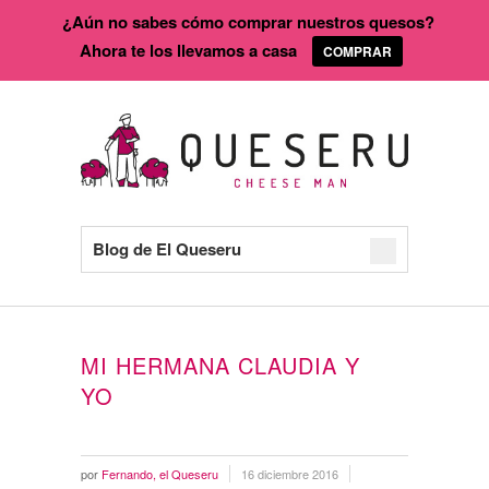
¿Aún no sabes cómo comprar nuestros quesos?
Ahora te los llevamos a casa
COMPRAR
Blog de El Queseru
MI HERMANA CLAUDIA Y
YO
por
Fernando, el Queseru
16 diciembre 2016