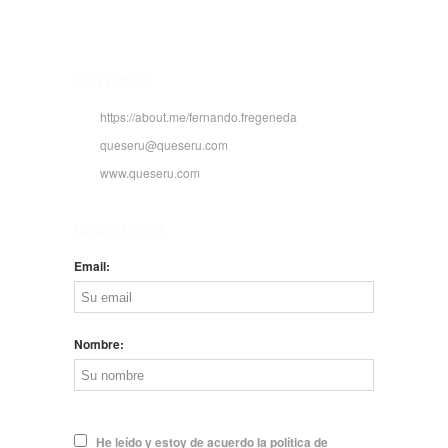
CONTACTO
https://about.me/fernando.fregeneda
queseru@queseru.com
www.queseru.com
NEWSLETTER
Email:
Nombre:
He leído y estoy de acuerdo la política de