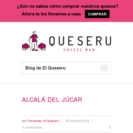
¿Aún no sabes cómo comprar nuestros quesos?
Ahora te los llevamos a casa
COMPRAR
Blog de El Queseru
ALCALÁ DEL JÚCAR
por
Fernando, el Queseru
20 octubre 2016
0 comentarios
0