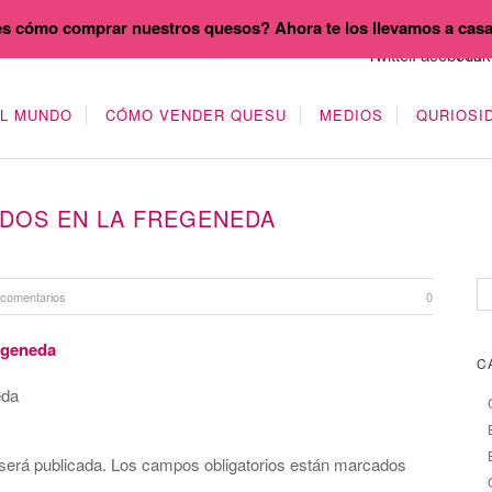
s cómo comprar nuestros quesos? Ahora te los llevamos a cas
EL MUNDO
CÓMO VENDER QUESU
MEDIOS
QURIOSI
DOS EN LA FREGENEDA
 comentarios
0
C
eda
será publicada.
Los campos obligatorios están marcados