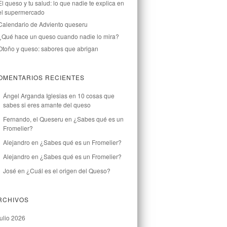
El queso y tu salud: lo que nadie te explica en
el supermercado
Calendario de Adviento queseru
¿Qué hace un queso cuando nadie lo mira?
Otoño y queso: sabores que abrigan
OMENTARIOS RECIENTES
Ángel Arganda Iglesias
en
10 cosas que
sabes si eres amante del queso
Fernando, el Queseru
en
¿Sabes qué es un
Fromelier?
Alejandro
en
¿Sabes qué es un Fromelier?
Alejandro
en
¿Sabes qué es un Fromelier?
José
en
¿Cuál es el origen del Queso?
RCHIVOS
julio 2026