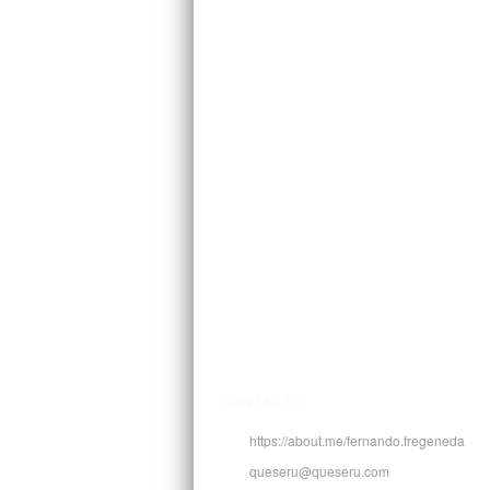
CONTACTO
https://about.me/fernando.fregeneda
queseru@queseru.com