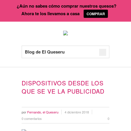
¿Aún no sabes cómo comprar nuestros quesos?
Ahora te los llevamos a casa
COMPRAR
Blog de El Queseru
DISPOSITIVOS DESDE LOS
QUE SE VE LA PUBLICIDAD
por
Fernando, el Queseru
4 diciembre 2018
0 comentarios
0