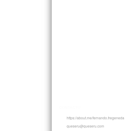
CONTACTO
https://about.me/fernando.fregeneda
queseru@queseru.com