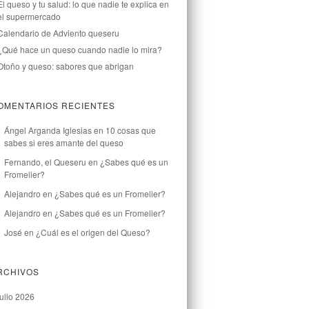
El queso y tu salud: lo que nadie te explica en
el supermercado
Calendario de Adviento queseru
¿Qué hace un queso cuando nadie lo mira?
Otoño y queso: sabores que abrigan
OMENTARIOS RECIENTES
Ángel Arganda Iglesias
en
10 cosas que
sabes si eres amante del queso
Fernando, el Queseru
en
¿Sabes qué es un
Fromelier?
Alejandro
en
¿Sabes qué es un Fromelier?
Alejandro
en
¿Sabes qué es un Fromelier?
José
en
¿Cuál es el origen del Queso?
RCHIVOS
julio 2026