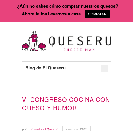
¿Aún no sabes cómo comprar nuestros quesos?
Ahora te los llevamos a casa
COMPRAR
Blog de El Queseru
VI CONGRESO COCINA CON
QUESO Y HUMOR
por
Fernando, el Queseru
7 octubre 2019