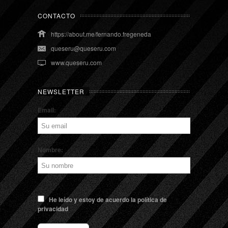
CONTACTO
https://about.me/fernando.fregeneda
queseru@queseru.com
www.queseru.com
NEWSLETTER
Email:
Nombre:
He leído y estoy de acuerdo la política de
privacidad