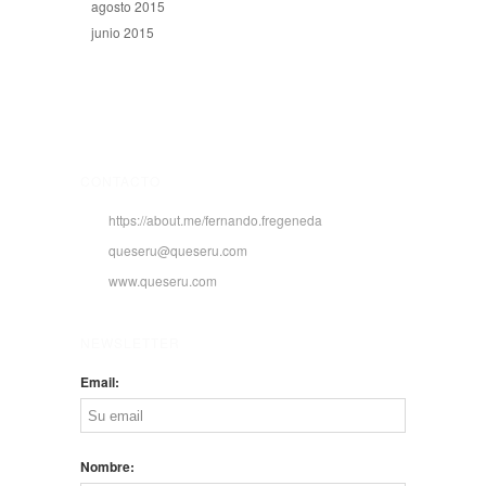
agosto 2015
junio 2015
CONTACTO
https://about.me/fernando.fregeneda
queseru@queseru.com
www.queseru.com
NEWSLETTER
Email:
Nombre: