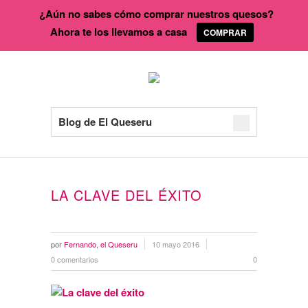
¿Aún no sabes cómo comprar nuestros quesos?
Ahora te los llevamos a casa
COMPRAR
Blog de El Queseru
LA CLAVE DEL ÉXITO
por
Fernando, el Queseru
10 mayo 2016
0 comentarios
0