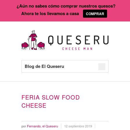
¿Aún no sabes cómo comprar nuestros quesos?
Ahora te los llevamos a casa
COMPRAR
Blog de El Queseru
FERIA SLOW FOOD
CHEESE
por
Fernando, el Queseru
12 septiembre 2019