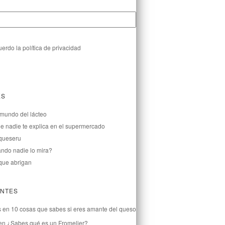
erdo la política de privacidad
ES
 mundo del lácteo
que nadie te explica en el supermercado
 queseru
ndo nadie lo mira?
que abrigan
ENTES
s
en
10 cosas que sabes si eres amante del queso
en
¿Sabes qué es un Fromelier?