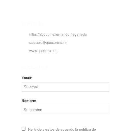
CONTACTO
https://about.me/fernando.fregeneda
queseru@queseru.com
www.queseru.com
NEWSLETTER
Email:
Nombre:
He leído y estoy de acuerdo la política de