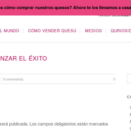
s cómo comprar nuestros quesos? Ahora te los llevamos a cas
EL MUNDO
CÓMO VENDER QUESU
MEDIOS
QURIOSI
NZAR EL ÉXITO
0 comentarios
0
C
será publicada.
Los campos obligatorios están marcados