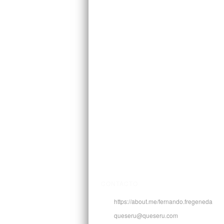
CONTACTO
https://about.me/fernando.fregeneda
queseru@queseru.com