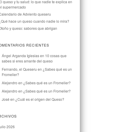
El queso y tu salud: lo que nadie te explica en
el supermercado
Calendario de Adviento queseru
¿Qué hace un queso cuando nadie lo mira?
Otoño y queso: sabores que abrigan
OMENTARIOS RECIENTES
Ángel Arganda Iglesias
en
10 cosas que
sabes si eres amante del queso
Fernando, el Queseru
en
¿Sabes qué es un
Fromelier?
Alejandro
en
¿Sabes qué es un Fromelier?
Alejandro
en
¿Sabes qué es un Fromelier?
José
en
¿Cuál es el origen del Queso?
RCHIVOS
julio 2026