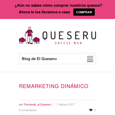
¿Aún no sabes cómo comprar nuestros quesos?
Ahora te los llevamos a casa
COMPRAR
Blog de El Queseru
REMARKETING DINÁMICO
por
Fernando, el Queseru
7 febrero 2017
0 comentarios
0