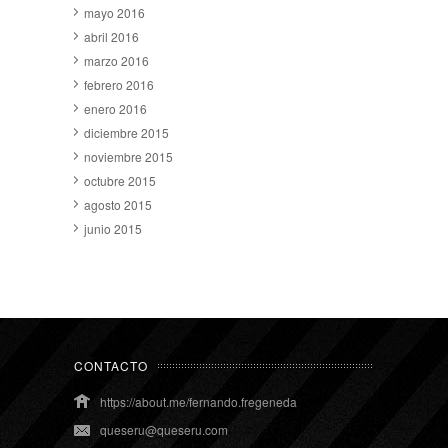
mayo 2016
abril 2016
marzo 2016
febrero 2016
enero 2016
diciembre 2015
noviembre 2015
octubre 2015
agosto 2015
junio 2015
CONTACTO
https://about.me/fernando.fregeneda
queseru@queseru.com