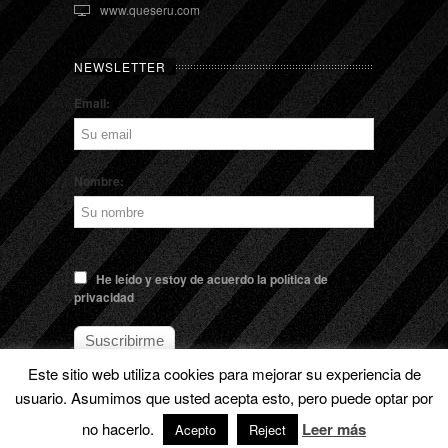
www.queseru.com
NEWSLETTER
Email:
Nombre:
He leído y estoy de acuerdo la política de
privacidad
Este sitio web utiliza cookies para mejorar su experiencia de
usuario. Asumimos que usted acepta esto, pero puede optar por
no hacerlo.
Leer más
© EL QUESERU. Cheese Man |
Aviso legal
Acepto
Reject