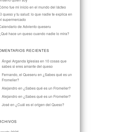
Cómo fue mi inicio en el mundo del lácteo
El queso y tu salud: lo que nadie te explica en
el supermercado
Calendario de Adviento queseru
¿Qué hace un queso cuando nadie lo mira?
OMENTARIOS RECIENTES
Ángel Arganda Iglesias
en
10 cosas que
sabes si eres amante del queso
Fernando, el Queseru
en
¿Sabes qué es un
Fromelier?
Alejandro
en
¿Sabes qué es un Fromelier?
Alejandro
en
¿Sabes qué es un Fromelier?
José
en
¿Cuál es el origen del Queso?
RCHIVOS
agosto 2026