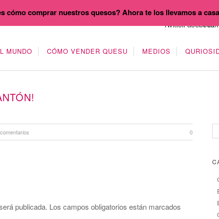
s cómo comprar nuestros quesos? Ahora te los llevamos a cas
EL MUNDO
CÓMO VENDER QUESU
MEDIOS
QURIOSI
ANTÓN!
 comentarios
0
C
será publicada.
Los campos obligatorios están marcados