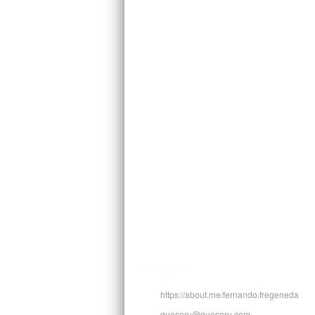
CONTACTO
https://about.me/fernando.fregeneda
queseru@queseru.com