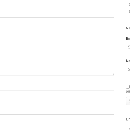
N
Em
N
pr
E