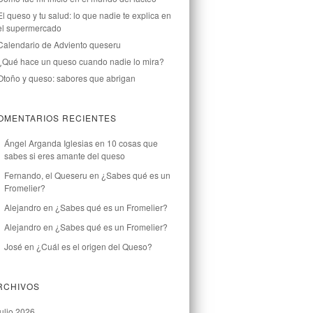
El queso y tu salud: lo que nadie te explica en
el supermercado
Calendario de Adviento queseru
¿Qué hace un queso cuando nadie lo mira?
Otoño y queso: sabores que abrigan
OMENTARIOS RECIENTES
Ángel Arganda Iglesias
en
10 cosas que
sabes si eres amante del queso
Fernando, el Queseru
en
¿Sabes qué es un
Fromelier?
Alejandro
en
¿Sabes qué es un Fromelier?
Alejandro
en
¿Sabes qué es un Fromelier?
José
en
¿Cuál es el origen del Queso?
RCHIVOS
julio 2026