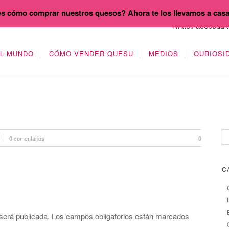
s cómo comprar nuestros quesos? Ahora te los llevamos a cas
EL MUNDO
CÓMO VENDER QUESU
MEDIOS
QURIOSI
0 comentarios
0
C
será publicada.
Los campos obligatorios están marcados