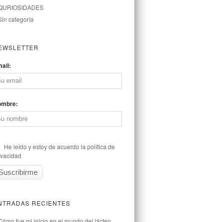
QURIOSIDADES
Sin categoría
EWSLETTER
ail:
ombre:
He leído y estoy de acuerdo la política de
ivacidad
NTRADAS RECIENTES
Cómo fue mi inicio en el mundo del lácteo