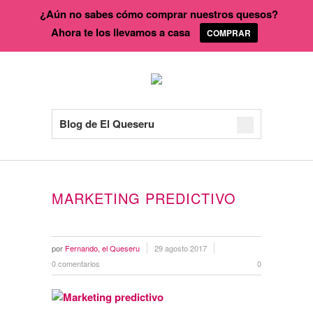
¿Aún no sabes cómo comprar nuestros quesos?
Ahora te los llevamos a casa
COMPRAR
Blog de El Queseru
MARKETING PREDICTIVO
por
Fernando, el Queseru
29 agosto 2017
0 comentarios
0