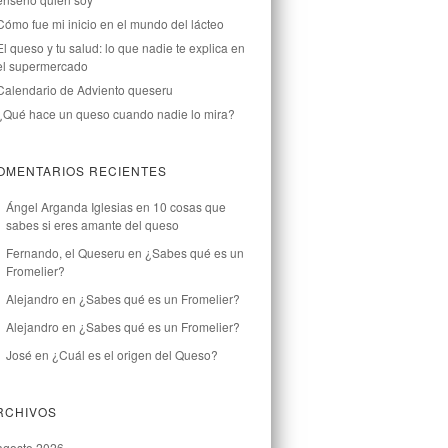
Cómo fue mi inicio en el mundo del lácteo
El queso y tu salud: lo que nadie te explica en
el supermercado
Calendario de Adviento queseru
¿Qué hace un queso cuando nadie lo mira?
OMENTARIOS RECIENTES
Ángel Arganda Iglesias
en
10 cosas que
sabes si eres amante del queso
Fernando, el Queseru
en
¿Sabes qué es un
Fromelier?
Alejandro
en
¿Sabes qué es un Fromelier?
Alejandro
en
¿Sabes qué es un Fromelier?
José
en
¿Cuál es el origen del Queso?
RCHIVOS
agosto 2026