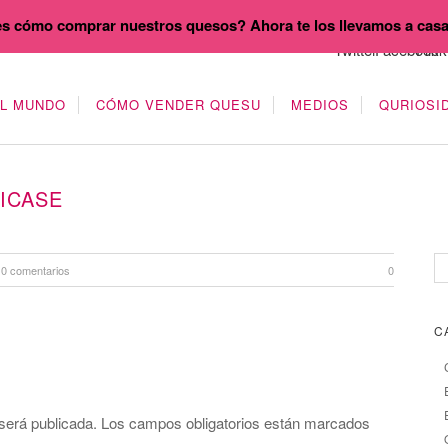
s cómo comprar nuestros quesos? Ahora te los llevamos a cas
EL MUNDO
CÓMO VENDER QUESU
MEDIOS
QURIOSI
ICASE
0 comentarios
0
C
será publicada.
Los campos obligatorios están marcados