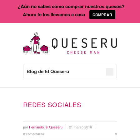
¿Aún no sabes cómo comprar nuestros quesos?
Ahora te los llevamos a casa
COMPRAR
Blog de El Queseru
REDES SOCIALES
por
Fernando, el Queseru
21 marzo 2016
0 comentarios
0