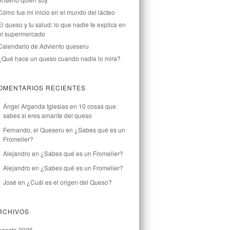
Cómo fue mi inicio en el mundo del lácteo
El queso y tu salud: lo que nadie te explica en
el supermercado
Calendario de Adviento queseru
¿Qué hace un queso cuando nadie lo mira?
OMENTARIOS RECIENTES
Ángel Arganda Iglesias
en
10 cosas que
sabes si eres amante del queso
Fernando, el Queseru
en
¿Sabes qué es un
Fromelier?
Alejandro
en
¿Sabes qué es un Fromelier?
Alejandro
en
¿Sabes qué es un Fromelier?
José
en
¿Cuál es el origen del Queso?
RCHIVOS
agosto 2026