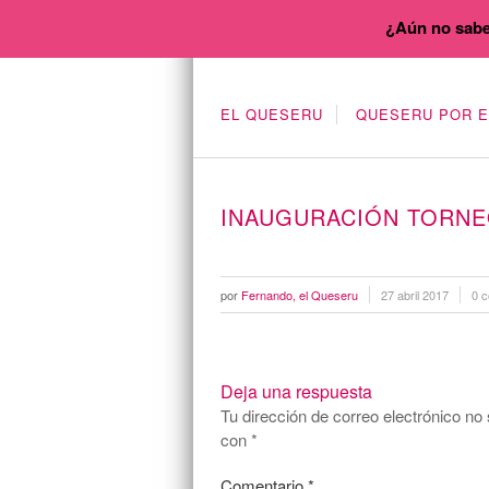
¿Aún no sabe
EL QUESERU
QUESERU POR 
INAUGURACIÓN TORN
por
Fernando, el Queseru
27 abril 2017
0 c
Deja una respuesta
Tu dirección de correo electrónico no 
con
*
Comentario
*