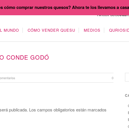
s cómo comprar nuestros quesos? Ahora te los llevamos a cas
EL MUNDO
CÓMO VENDER QUESU
MEDIOS
QURIOSI
EO CONDE GODÓ
omentarios
0
C
será publicada.
Los campos obligatorios están marcados