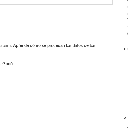
l spam.
Aprende cómo se procesan los datos de tus
C
de Godó
A